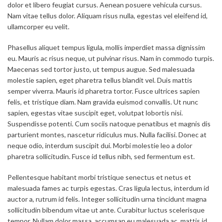
dolor et libero feugiat cursus. Aenean posuere vehicula cursus.
Nam vitae tellus dolor. Aliquam risus nulla, egestas vel eleifend id,
ullamcorper eu velit.
Phasellus aliquet tempus ligula, mollis imperdiet massa dignissim
eu. Mauris ac risus neque, ut pulvinar risus. Nam in commodo turpis.
Maecenas sed tortor justo, ut tempus augue. Sed malesuada
molestie sapien, eget pharetra tellus blandit vel. Duis mattis
semper viverra. Mauris id pharetra tortor. Fusce ultrices sapien
felis, et tristique diam. Nam gravida euismod convallis. Ut nunc
sapien, egestas vitae suscipit eget, volutpat lobortis nisi.
Suspendisse potenti. Cum sociis natoque penatibus et magnis dis
parturient montes, nascetur ridiculus mus. Nulla facilisi. Donec at
neque odio, interdum suscipit dui. Morbi molestie leo a dolor
pharetra sollicitudin. Fusce id tellus nibh, sed fermentum est.
Pellentesque habitant morbi tristique senectus et netus et
malesuada fames ac turpis egestas. Cras ligula lectus, interdum id
auctor a, rutrum id felis. Integer sollicitudin urna tincidunt magna
sollicitudin bibendum vitae ut ante. Curabitur luctus scelerisque
tempor. Nullam dolor massa, accumsan eu malesuada ac, mattis id