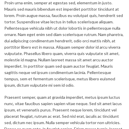
Proin urna enim, semper at egestas sed, elementum in justo.
Mauris sed mauris bibendum est imperdiet porttitor tincidunt at
lorem. Proin augue massa, faucibus eu volutpat quis, hendrerit sed
tortor. Suspendisse vitae lectus in tellus scelerisque aliquam.
Pellentesque vehicula nibh ut dolor lobortis in pellentesque nulla
ornare. Nam eget enim sed diam scelerisque rutrum. Nam pharetra,
dui adipiscing condimentum hendrerit, odio orci mattis nibh, at
porttitor libero est in massa. Aliquam semper dolor id arcu viverra
vulputate. Phasellus libero quam, viverra quis vulputate sit amet,
molestie id magna. Nullam laoreet massa sit amet arcu auctor
imperdiet. In porttitor quam sed quam auctor feugiat. Mauris
sagittis neque vel ipsum condimentum lacinia. Pellentesque
tempus, sem et fermentum scelerisque, metus libero euismod
ipsum, dictum vulputate mi sem id odio.
Praesent semper, quam at gravida imperdiet, metus ipsum luctus
nunc, vitae faucibus sapien sapien vitae neque. Sed sit amet lacus
ipsum, et venenatis purus. Praesent neque lorem, tincidunt vel
placerat feugiat, rutrum ac erat. Sed nisl erat, iaculis ac tincidunt
sed, dictum nec ipsum. Nulla semper vehicula tortor non ultricies.
Donec ac quam ante, in feugiat sapien. Etiam massa turpis, laoreet