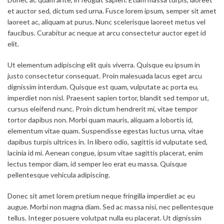
et auctor sed, dictum sed urna. Fusce lorem ipsum, semper sit amet
laoreet ac, aliquam at purus. Nunc scelerisque laoreet metus vel
faucibus. Curabitur ac neque at arcu consectetur auctor eget id
elit.
Ut elementum adipiscing elit quis viverra. Quisque eu ipsum in
justo consectetur consequat. Proin malesuada lacus eget arcu
dignissim interdum. Quisque est quam, vulputate ac porta eu,
imperdiet non nisl. Praesent sapien tortor, blandit sed tempor ut,
cursus eleifend nunc. Proin dictum hendrerit mi, vitae tempor
tortor dapibus non. Morbi quam mauris, aliquam a lobortis id,
elementum vitae quam. Suspendisse egestas luctus urna, vitae
dapibus turpis ultrices in. In libero odio, sagittis id vulputate sed,
lacinia id mi. Aenean congue, ipsum vitae sagittis placerat, enim
lectus tempor diam, id semper leo erat eu massa. Quisque
pellentesque vehicula adipiscing.
Donec sit amet lorem pretium neque fringilla imperdiet ac eu
augue. Morbi non magna diam. Sed ac massa nisi, nec pellentesque
tellus. Integer posuere volutpat nulla eu placerat. Ut dignissim