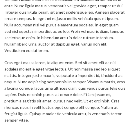
ante. Nunc ligula metus, venenatis vel gravida eget, tempor ut dui.
Integer quis ligula ipsum, sit amet scelerisque leo. Aenean placerat
ornare tempus. In eget mi et justo mollis vehicula quis et ipsum.
Nulla accumsan nisl vel purus elementum sodales. In eget quam
sed nisl egestas imperdiet ac eu leo. Proin vel mauris diam, tempus
scelerisque enim. In bibendum arcu in dolor rutrum interdum.
Nullam libero urna, auctor at dapibus eget, varius non elit.
Vestibulum eu dui lorem.
Cras eget massa lorem, id aliquet enim. Sed sit amet elit ac nisl
sodales molestie eget vitae lectus. Ut non massa sed leo aliquet
mattis. Integer justo mauris, vulputate a imperdiet id, tincidunt ac
neque. Nunc adipiscing semper nisl in tempor. Vivamus mattis, eros
a lacinia congue, lacus urna ultrices diam, quis varius purus felis quis
sapien. Duis nec nibh purus, at ornare dolor. Etiam ipsum mi,
pretium a sagittis sit amet, cursus nec velit. Ut et orci nibh. Cras
rhoncus risus in velit luctus eget congue elit congue. Nullam ut
feugiat ligula. Quisque molestie vehicula arcu, in venenatis tortor
semper vitae.