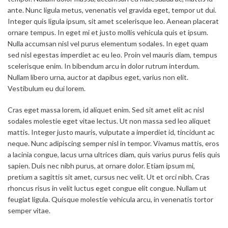
ante. Nunc ligula metus, venenatis vel gravida eget, tempor ut dui.
Integer quis ligula ipsum, sit amet scelerisque leo. Aenean placerat
ornare tempus. In eget mi et justo mollis vehicula quis et ipsum.
Nulla accumsan nisl vel purus elementum sodales. In eget quam
sed nisl egestas imperdiet ac eu leo. Proin vel mauris diam, tempus
scelerisque enim. In bibendum arcu in dolor rutrum interdum.
Nullam libero urna, auctor at dapibus eget, varius non elit.
Vestibulum eu dui lorem.
Cras eget massa lorem, id aliquet enim. Sed sit amet elit ac nisl
sodales molestie eget vitae lectus. Ut non massa sed leo aliquet
mattis. Integer justo mauris, vulputate a imperdiet id, tincidunt ac
neque. Nunc adipiscing semper nisl in tempor. Vivamus mattis, eros
a lacinia congue, lacus urna ultrices diam, quis varius purus felis quis
sapien. Duis nec nibh purus, at ornare dolor. Etiam ipsum mi,
pretium a sagittis sit amet, cursus nec velit. Ut et orci nibh. Cras
rhoncus risus in velit luctus eget congue elit congue. Nullam ut
feugiat ligula. Quisque molestie vehicula arcu, in venenatis tortor
semper vitae.