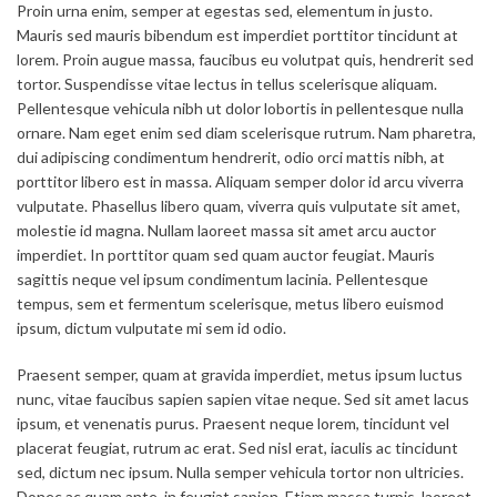
Proin urna enim, semper at egestas sed, elementum in justo.
Mauris sed mauris bibendum est imperdiet porttitor tincidunt at
lorem. Proin augue massa, faucibus eu volutpat quis, hendrerit sed
tortor. Suspendisse vitae lectus in tellus scelerisque aliquam.
Pellentesque vehicula nibh ut dolor lobortis in pellentesque nulla
ornare. Nam eget enim sed diam scelerisque rutrum. Nam pharetra,
dui adipiscing condimentum hendrerit, odio orci mattis nibh, at
porttitor libero est in massa. Aliquam semper dolor id arcu viverra
vulputate. Phasellus libero quam, viverra quis vulputate sit amet,
molestie id magna. Nullam laoreet massa sit amet arcu auctor
imperdiet. In porttitor quam sed quam auctor feugiat. Mauris
sagittis neque vel ipsum condimentum lacinia. Pellentesque
tempus, sem et fermentum scelerisque, metus libero euismod
ipsum, dictum vulputate mi sem id odio.
Praesent semper, quam at gravida imperdiet, metus ipsum luctus
nunc, vitae faucibus sapien sapien vitae neque. Sed sit amet lacus
ipsum, et venenatis purus. Praesent neque lorem, tincidunt vel
placerat feugiat, rutrum ac erat. Sed nisl erat, iaculis ac tincidunt
sed, dictum nec ipsum. Nulla semper vehicula tortor non ultricies.
Donec ac quam ante, in feugiat sapien. Etiam massa turpis, laoreet