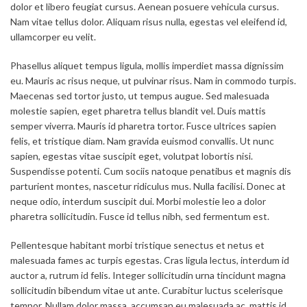
dolor et libero feugiat cursus. Aenean posuere vehicula cursus.
Nam vitae tellus dolor. Aliquam risus nulla, egestas vel eleifend id,
ullamcorper eu velit.
Phasellus aliquet tempus ligula, mollis imperdiet massa dignissim
eu. Mauris ac risus neque, ut pulvinar risus. Nam in commodo turpis.
Maecenas sed tortor justo, ut tempus augue. Sed malesuada
molestie sapien, eget pharetra tellus blandit vel. Duis mattis
semper viverra. Mauris id pharetra tortor. Fusce ultrices sapien
felis, et tristique diam. Nam gravida euismod convallis. Ut nunc
sapien, egestas vitae suscipit eget, volutpat lobortis nisi.
Suspendisse potenti. Cum sociis natoque penatibus et magnis dis
parturient montes, nascetur ridiculus mus. Nulla facilisi. Donec at
neque odio, interdum suscipit dui. Morbi molestie leo a dolor
pharetra sollicitudin. Fusce id tellus nibh, sed fermentum est.
Pellentesque habitant morbi tristique senectus et netus et
malesuada fames ac turpis egestas. Cras ligula lectus, interdum id
auctor a, rutrum id felis. Integer sollicitudin urna tincidunt magna
sollicitudin bibendum vitae ut ante. Curabitur luctus scelerisque
tempor. Nullam dolor massa, accumsan eu malesuada ac, mattis id