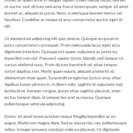
et auctor sed, dictum sed urna. Fusce lorem ipsum, semper sit amet
laoreet ac, aliquam at purus. Nunc scelerisque laoreet metus vel
faucibus. Curabitur ac neque at arcu consectetur auctor eget id
elit.
Ut elementum adipiscing elit quis viverra. Quisque eu ipsum in
justo consectetur consequat. Proin malesuada lacus eget arcu
dignissim interdum. Quisque est quam, vulputate ac porta eu,
imperdiet non nisl. Praesent sapien tortor, blandit sed tempor ut,
cursus eleifend nunc. Proin dictum hendrerit mi, vitae tempor
tortor dapibus non. Morbi quam mauris, aliquam a lobortis id,
elementum vitae quam. Suspendisse egestas luctus urna, vitae
dapibus turpis ultrices in. In libero odio, sagittis id vulputate sed,
lacinia id mi. Aenean congue, ipsum vitae sagittis placerat, enim
lectus tempor diam, id semper leo erat eu massa. Quisque
pellentesque vehicula adipiscing.
Donec sit amet lorem pretium neque fringilla imperdiet ac eu
augue. Morbi non magna diam. Sed ac massa nisi, nec pellentesque
tellus. Integer posuere volutpat nulla eu placerat. Ut dignissim